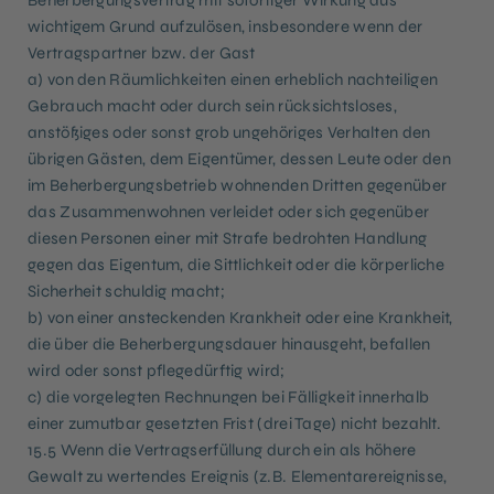
Beherbergungsvertrag mit sofortiger Wirkung aus
wichtigem Grund aufzulösen, insbesondere wenn der
Vertragspartner bzw. der Gast
a) von den Räumlichkeiten einen erheblich nachteiligen
Gebrauch macht oder durch sein rücksichtsloses,
anstößiges oder sonst grob ungehöriges Verhalten den
übrigen Gästen, dem Eigentümer, dessen Leute oder den
im Beherbergungsbetrieb wohnenden Dritten gegenüber
das Zusammenwohnen verleidet oder sich gegenüber
diesen Personen einer mit Strafe bedrohten Handlung
gegen das Eigentum, die Sittlichkeit oder die körperliche
Sicherheit schuldig macht;
b) von einer ansteckenden Krankheit oder eine Krankheit,
die über die Beherbergungsdauer hinausgeht, befallen
wird oder sonst pflegedürftig wird;
c) die vorgelegten Rechnungen bei Fälligkeit innerhalb
einer zumutbar gesetzten Frist (drei Tage) nicht bezahlt.
15.5 Wenn die Vertragserfüllung durch ein als höhere
Gewalt zu wertendes Ereignis (z.B. Elementarereignisse,