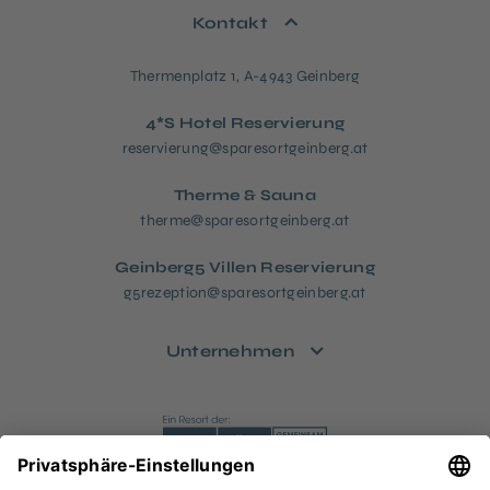
Kontakt
Thermenplatz 1, A-4943 Geinberg
4*S Hotel Reservierung
reservierung@sparesortgeinberg.at
Therme & Sauna
therme@sparesortgeinberg.at
Geinberg5 Villen Reservierung
g5rezeption@sparesortgeinberg.at
Unternehmen