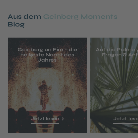
Aus dem
Geinberg Moments
Blog
Geinberg on Fire - die
Auf die Palme 
heißeste Nacht des
Fragen & An
Jahres
Jetzt lesen
Jetzt les