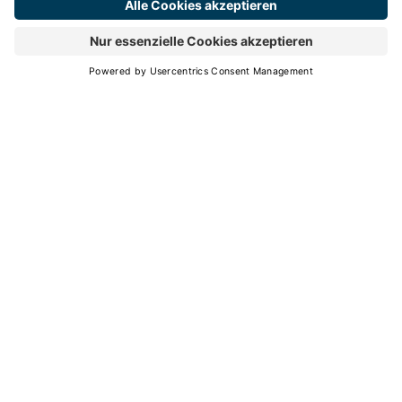
Ticket
Anfragen
Buchen
41
%
Thermenauslastung
Ticket
Anfragen
Buchen
30
° C
Tagestemperatur