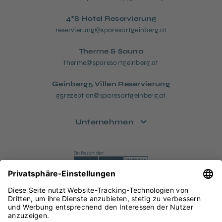
4*S Hotel Reservierung
reservierung@sparesortgeinberg.at
Therme & Sauna
therme@sparesortgeinberg.at
Geinberg5 Villen Reservierung
g5rezeption@sparesortgeinberg.at
Unternehmen