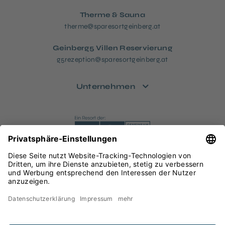
Therme & Sauna
therme@sparesortgeinberg.at
Geinberg5 Villen Reservierung
g5rezeption@sparesortgeinberg.at
Unternehmen
Datenschutz
Impressum
Rechtliches
Sitemap
Barrierefreiheitserklärung
Privatsphäre-Einstellungen