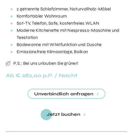
4*S Hotel
2 getrennte Schlafzimmer, Naturvollholz-Möbel
Komfortabler Wohnraum
Welcome Drink
Sat-TV, Telefon, Safe, kostenfreies WLAN
Übernachtung in der gebuchten Zimmerkategorie
Moderne Kitchenette mit Nespresso-Maschine und
Bademäntel, Badetücher und Badetasche für
Teestation
den Aufenthalt
Badewanne mit Whirlfunktion und Dusche
Kostenfreies WLAN
Emissionsfreie Klimaanlage, Balkon
Außenparkplätze (kostenfrei) oder Hotel-
Tiefgarage (€ 5,00 pro Tag), nach Verfügbarkeit
P.S.: Bei uns urlauben Sie grüner!
E-Ladestationen (gegen Gebühr)
Kostenfreier Transfer vom / zum Bahnhof
Ab € 282,00 p.P. / Nacht
Geinberg (auf Anfrage)
Check-in: ab 16:00 Uhr
Unverbindlich anfragen
Check-out: bis 12:00 Uhr
Jetzt buchen