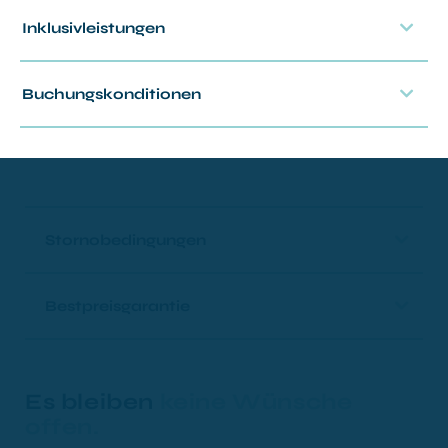
Inklusivleistungen
Bereits vor Ihrer Anreise gleichen
wir Ihren CO2-Fußabdruck aus.
Buchungskonditionen
Stornobedingungen
Bestpreisgarantie
Es bleiben
keine Wünsche
offen.