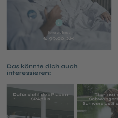
Tageswellness
€ 99,00 p.P.
Das könnte dich auch
interessieren:
Dafür steht das Plus im
Therme in
SPAplus
Schwangers
Schwerelos & s