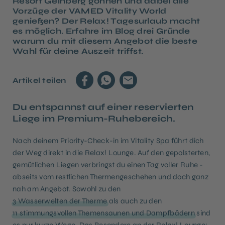
Resort Geinberg gönnen und dabei alle
Vorzüge der VAMED Vitality World
genießen? Der Relax! Tagesurlaub macht
es möglich. Erfahre im Blog drei Gründe
warum du mit diesem Angebot die beste
Wahl für deine Auszeit triffst.
Artikel teilen
Du entspannst auf einer reservierten
Liege im Premium-Ruhebereich.
Nach deinem Priority-Check-in im Vitality Spa führt dich
der Weg direkt in die Relax! Lounge. Auf den gepolsterten,
gemütlichen Liegen verbringst du einen Tag voller Ruhe -
abseits vom restlichen Thermengeschehen und doch ganz
nah am Angebot. Sowohl zu den
3 Wasserwelten der Therme
als auch zu den
11 stimmungsvollen Themensaunen und Dampfbädern
sind
es nur kurze Wege. Das Besondere an der Relax! Lounge: