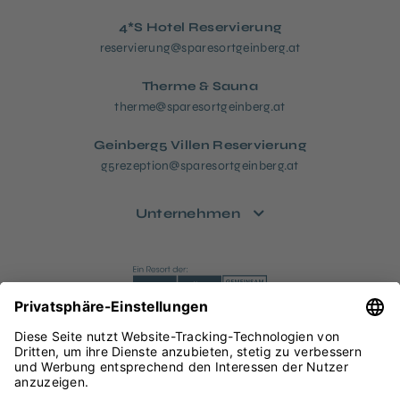
4*S Hotel Reservierung
reservierung@sparesortgeinberg.at
Therme & Sauna
therme@sparesortgeinberg.at
Geinberg5 Villen Reservierung
g5rezeption@sparesortgeinberg.at
Unternehmen