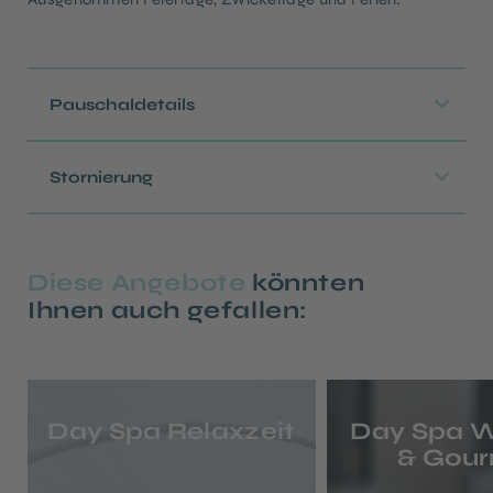
Pauschaldetails
Stornierung
Diese Angebote
könnten
Ihnen auch gefallen:
Day Spa Relaxzeit
Day Spa W
& Gou