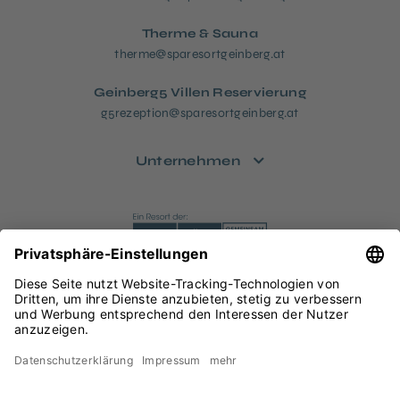
Therme & Sauna
therme@sparesortgeinberg.at
Geinberg5 Villen Reservierung
g5rezeption@sparesortgeinberg.at
Unternehmen
Datenschutz
Impressum
Rechtliches
Sitemap
Barrierefreiheitserklärung
Privatsphäre-Einstellungen