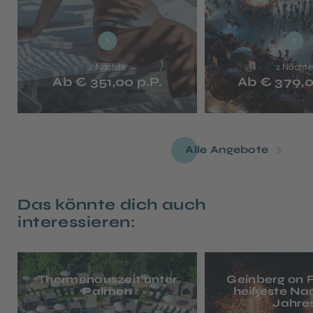
2 Nächte
2 Nächte
Ab € 351,00 p.P.
Ab € 379,0
Alle Angebote
Das könnte dich auch
interessieren:
Thermenauszeit unter
Geinberg on Fi
Palmen
heißeste Na
Jahre