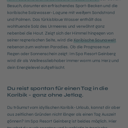
Besuch, darunter ein erfrischendes Sport-Becken und die
karibische Salzwasser-Lagune mit weißem Sandstrand
und Palmen. Das türkisblaue Wasser enthält das
wohltuende Salz des Urmeeres und verwöhnt ganz
nebenbei die Haut. Zeigt sich der Himmel hingegen von
seiner regnerischen Seite, wird die
Karibische Saunawelt
nebenan zum wahren Paradies. Ob die Prognose nun
Regen oder Sonnenschein zeigt: Im Spa Resort Geinberg
wird dir als Wellnessliebhaber immer warm ums Herz und
dein Energielevel aufgefrischt.
Du reist spontan für einen Tag in die
Karibik - ganz ohne Jetlag.
Du träumst vom idyllischen Karibik-Urlaub, kannst dir aber
aus zeitlichen Gründen nicht länger als einen Tag Auszeit
gönnen? Im Spa Resort Geinberg ist beides möglich. Hier
tauchst du auch spontan und kurzfristig in tropische